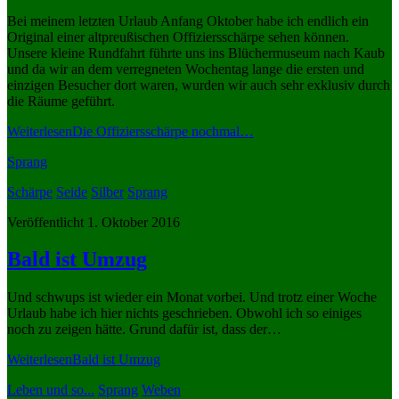
Bei meinem letzten Urlaub Anfang Oktober habe ich endlich ein
Original einer altpreußischen Offiziersschärpe sehen können.
Unsere kleine Rundfahrt führte uns ins Blüchermuseum nach Kaub
und da wir an dem verregneten Wochentag lange die ersten und
einzigen Besucher dort waren, wurden wir auch sehr exklusiv durch
die Räume geführt.
Weiterlesen
Die Offiziersschärpe nochmal…
Sprang
Schärpe
Seide
Silber
Sprang
Veröffentlicht 1. Oktober 2016
Bald ist Umzug
Und schwups ist wieder ein Monat vorbei. Und trotz einer Woche
Urlaub habe ich hier nichts geschrieben. Obwohl ich so einiges
noch zu zeigen hätte. Grund dafür ist, dass der…
Weiterlesen
Bald ist Umzug
Leben und so...
Sprang
Weben