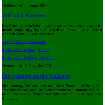
Veröffentlicht 14. August 2016
Auf nach Kärnten
Das Keltentreffen in Frög – bisher immer zu weit weg und zeitlich
für mich ungünstig gelegen. Aber in diesem Jahr sollte es endlich so
weit sein. Zum 10. Keltentreffen im…
Weiterlesen
Auf nach Kärnten
Brettchenweben
Sprang
Treffen
Brettchenweben
Frög
Kelten
Sprang
Veröffentlicht 10. Dezember 2010
Die Schärpe an der Uniform
Mein Auftraggeber sandte mir noch dieses Foto von der Schärpe
am richtigen Platz, nämlich an einer preußischen Uniform, das ich
freundlicherweise auch hier veröffentlichen darf. Die Schärpe an der
Uniform…