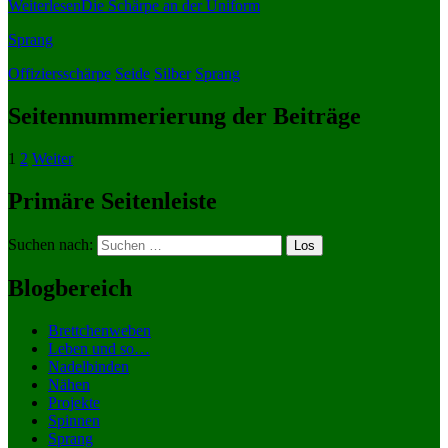
Weiterlesen
Die Schärpe an der Uniform
Sprang
Offiziersschärpe
Seide
Silber
Sprang
Seitennummerierung der Beiträge
1
2
Weiter
Primäre Seitenleiste
Suchen nach:
Blogbereich
Brettchenweben
Leben und so…
Nadelbinden
Nähen
Projekte
Spinnen
Sprang