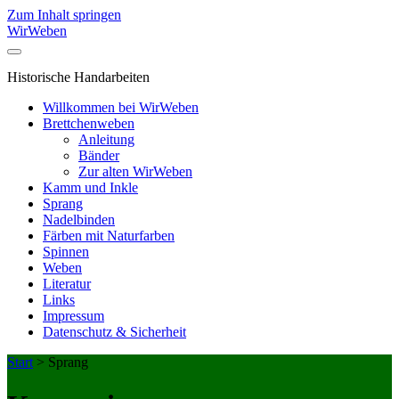
Zum Inhalt springen
WirWeben
Historische Handarbeiten
Willkommen bei WirWeben
Brettchenweben
Anleitung
Bänder
Zur alten WirWeben
Kamm und Inkle
Sprang
Nadelbinden
Färben mit Naturfarben
Spinnen
Weben
Literatur
Links
Impressum
Datenschutz & Sicherheit
Start
>
Sprang