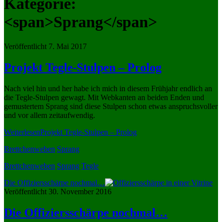
Kategorie:
<span>Sprang</span>
Veröffentlicht 7. Mai 2017
Projekt Tegle-Stulpen – Prolog
Nach viel hin und her habe ich mich in diesem Frühjahr endlich an
die Tegle-Stulpen gewagt. Mit Webkanten an beiden Enden und
gemustertem Sprang sind diese Stulpen schon etwas anspruchsvoller
und vor allem zeitaufwendig.
Weiterlesen
Projekt Tegle-Stulpen – Prolog
Brettchenweben
Sprang
Brettchenweben
Sprang
Tegle
Die Offiziersschärpe nochmal…
Veröffentlicht 30. November 2016
Die Offiziersschärpe nochmal…