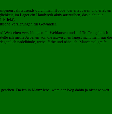
gangenen Jahrtausends durch mein Hobby, der erlebbaren und erlebten
glichkeit, im Lager ein Handwerk aktiv auszuüben, das nicht nur
1-Effekt).
 hübsche Verzierungen für Gewänder.
 und Webseiten verschlungen. In Webkursen und auf Treffen gebe ich
elle ich meine Arbeiten vor, die inzwischen längst nicht mehr nur die
egentlich nadelbinde, webe, färbe und nähe ich. Manchmal greife
sehen. Da ich in Mainz lebe, wäre der Weg dahin ja nicht so weit.