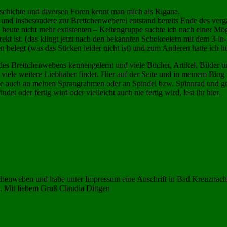
schichte und diversen Foren kennt man mich als Rigana.
 und insbesondere zur Brettchenweberei entstand bereits Ende des ver
 heute nicht mehr extistenten – Keltengruppe suchte ich nach einer Mö
ekt ist. (das klingt jetzt nach den bekannten Schokoeiern mit dem 3-in-
en belegt (was das Sticken leider nicht ist) und zum Anderen hatte ich
n des Brettchenwebens kennengelernt und viele Bücher, Artikel, Bilder
iele weitere Liebhaber findet. Hier auf der Seite und in meinem Blog st
e auch an meinen Sprangrahmen oder an Spindel bzw. Spinnrad und gel
det oder fertig wird oder vielleicht auch nie fertig wird, lest ihr hier.
enweben und habe unter Impressum eine Anschrift in Bad Kreuznach ge
. Mit liebem Gruß Claudia Dittgen