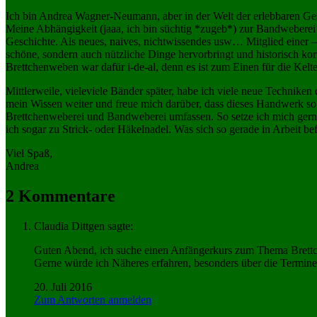
Ich bin Andrea Wagner-Neumann, aber in der Welt der erlebbaren Ge
Meine Abhängigkeit (jaaa, ich bin süchtig *zugeb*) zur Bandweberei
Geschichte. Als neues, naives, nichtwissendes usw… Mitglied einer –
schöne, sondern auch nützliche Dinge hervorbringt und historisch korr
Brettchenweben war dafür i-de-al, denn es ist zum Einen für die Kelt
Mittlerweile, vieleviele Bänder später, habe ich viele neue Technike
mein Wissen weiter und freue mich darüber, dass dieses Handwerk so v
Brettchenweberei und Bandweberei umfassen. So setze ich mich gern
ich sogar zu Strick- oder Häkelnadel. Was sich so gerade in Arbeit befin
Viel Spaß,
Andrea
2 Kommentare
Claudia Dittgen
sagte:
Guten Abend, ich suche einen Anfängerkurs zum Thema Brettch
Gerne würde ich Näheres erfahren, besonders über die Termine
20. Juli 2016
Zum Antworten anmelden