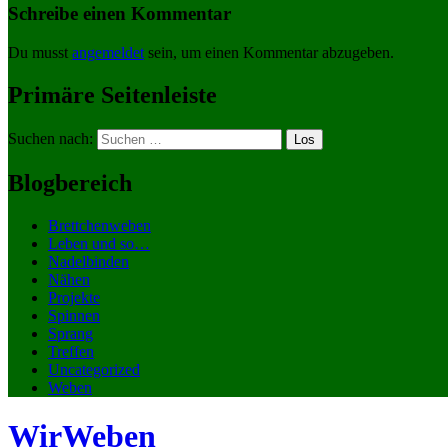
Schreibe einen Kommentar
Du musst
angemeldet
sein, um einen Kommentar abzugeben.
Primäre Seitenleiste
Suchen nach:
Blogbereich
Brettchenweben
Leben und so…
Nadelbinden
Nähen
Projekte
Spinnen
Sprang
Treffen
Uncategorized
Weben
WirWeben