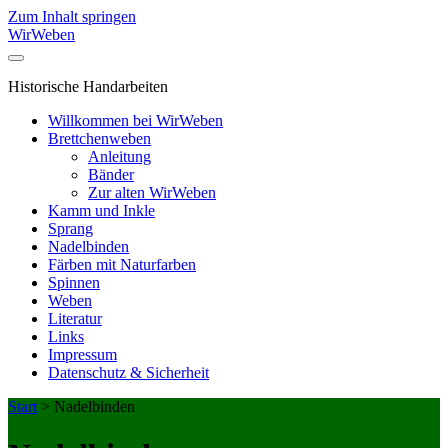
Zum Inhalt springen
WirWeben
Historische Handarbeiten
Willkommen bei WirWeben
Brettchenweben
Anleitung
Bänder
Zur alten WirWeben
Kamm und Inkle
Sprang
Nadelbinden
Färben mit Naturfarben
Spinnen
Weben
Literatur
Links
Impressum
Datenschutz & Sicherheit
Start
>
Nadelbinden