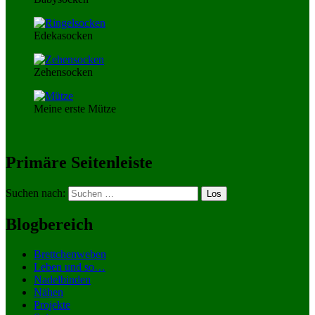
Edekasocken
Zehensocken
Meine erste Mütze
Primäre Seitenleiste
Suchen nach:
Blogbereich
Brettchenweben
Leben und so…
Nadelbinden
Nähen
Projekte