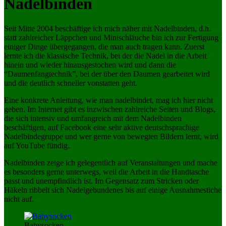
Nadelbinden
Seit Mitte 2004 beschäftige ich mich näher mit Nadelbinden, d.h.
statt zahlreicher Läppchen und Minischläuche bin ich zur Fertigung
einiger Dinge übergegangen, die man auch tragen kann. Zuerst
lernte ich die klassische Technik, bei der die Nadel in die Arbeit
hinein und wieder hinausgestochen wird und dann die
“Daumenfangtechnik”, bei der über den Daumen gearbeitet wird
und die deutlich schneller vonstatten geht.
Eine konkrete Anleitung, wie man nadelbindet, mag ich hier nicht
geben. Im Internet gibt es inzwischen zahlreiche Seiten und Blogs,
die sich intensiv und umfangreich mit dem Nadelbinden
beschäftigen, auf Facebook eine sehr aktive deutschsprachige
Nadelbindegruppe und wer gerne von bewegten Bildern lernt, wird
auf YouTube fündig.
Nadelbinden zeige ich gelegentlich auf Veranstaltungen und mache
es besonders gerne unterwegs, weil die Arbeit in die Handtasche
passt und unempfindlich ist. Im Gegensatz zum Stricken oder
Häkeln ribbelt sich Nadelgebundenes bis auf einige Ausnahmestiche
nicht auf.
Babysocken