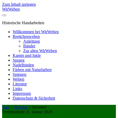
Zum Inhalt springen
WirWeben
Historische Handarbeiten
Willkommen bei WirWeben
Brettchenweben
Anleitung
Bänder
Zur alten WirWeben
Kamm und Inkle
Sprang
Nadelbinden
Färben mit Naturfarben
Spinnen
Weben
Literatur
Links
Impressum
Datenschutz & Sicherheit
Start
>
Projekte
>
Inventur
Veröffentlicht 11. Januar 2020