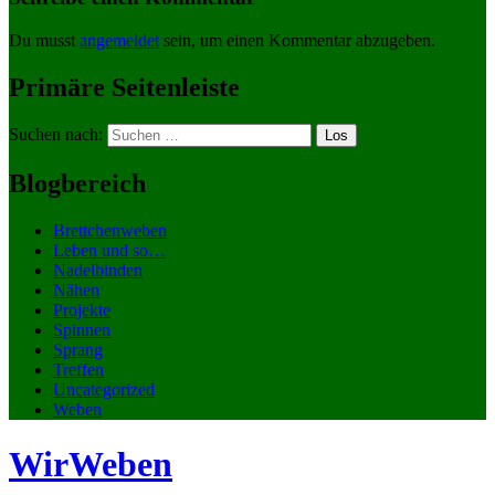
Du musst
angemeldet
sein, um einen Kommentar abzugeben.
Primäre Seitenleiste
Suchen nach:
Blogbereich
Brettchenweben
Leben und so…
Nadelbinden
Nähen
Projekte
Spinnen
Sprang
Treffen
Uncategorized
Weben
WirWeben