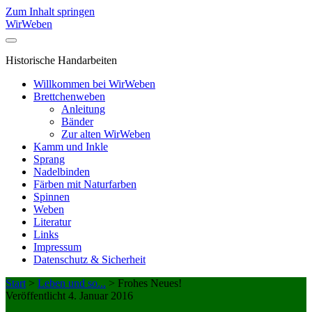
Zum Inhalt springen
WirWeben
Historische Handarbeiten
Willkommen bei WirWeben
Brettchenweben
Anleitung
Bänder
Zur alten WirWeben
Kamm und Inkle
Sprang
Nadelbinden
Färben mit Naturfarben
Spinnen
Weben
Literatur
Links
Impressum
Datenschutz & Sicherheit
Start
>
Leben und so...
>
Frohes Neues!
Veröffentlicht 4. Januar 2016