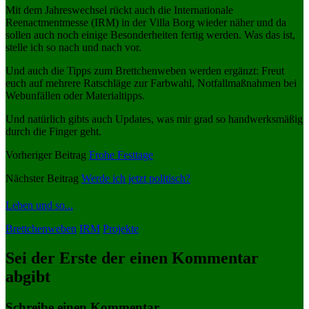
Mit dem Jahreswechsel rückt auch die Internationale
Reenactmentmesse (IRM) in der Villa Borg wieder näher und da
sollen auch noch einige Besonderheiten fertig werden. Was das ist,
stelle ich so nach und nach vor.
Und auch die Tipps zum Brettchenweben werden ergänzt: Freut
euch auf mehrere Ratschläge zur Farbwahl, Notfallmaßnahmen bei
Webunfällen oder Materialtipps.
Und natürlich gibts auch Updates, was mir grad so handwerksmäßig
durch die Finger geht.
Vorheriger Beitrag
Frohe Festtage
Nächster Beitrag
Werde ich jetzt politisch?
Leben und so...
Brettchenweben
IRM
Projekte
Sei der Erste der einen Kommentar
abgibt
Schreibe einen Kommentar