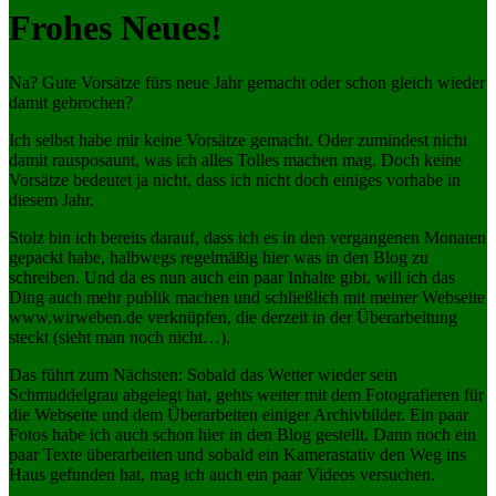
Frohes Neues!
Na? Gute Vorsätze fürs neue Jahr gemacht oder schon gleich wieder
damit gebrochen?
Ich selbst habe mir keine Vorsätze gemacht. Oder zumindest nicht
damit rausposaunt, was ich alles Tolles machen mag. Doch keine
Vorsätze bedeutet ja nicht, dass ich nicht doch einiges vorhabe in
diesem Jahr.
Stolz bin ich bereits darauf, dass ich es in den vergangenen Monaten
gepackt habe, halbwegs regelmäßig hier was in den Blog zu
schreiben. Und da es nun auch ein paar Inhalte gibt, will ich das
Ding auch mehr publik machen und schließlich mit meiner Webseite
www.wirweben.de verknüpfen, die derzeit in der Überarbeitung
steckt (sieht man noch nicht…).
Das führt zum Nächsten: Sobald das Wetter wieder sein
Schmuddelgrau abgelegt hat, gehts weiter mit dem Fotografieren für
die Webseite und dem Überarbeiten einiger Archivbilder. Ein paar
Fotos habe ich auch schon hier in den Blog gestellt. Dann noch ein
paar Texte überarbeiten und sobald ein Kamerastativ den Weg ins
Haus gefunden hat, mag ich auch ein paar Videos versuchen.