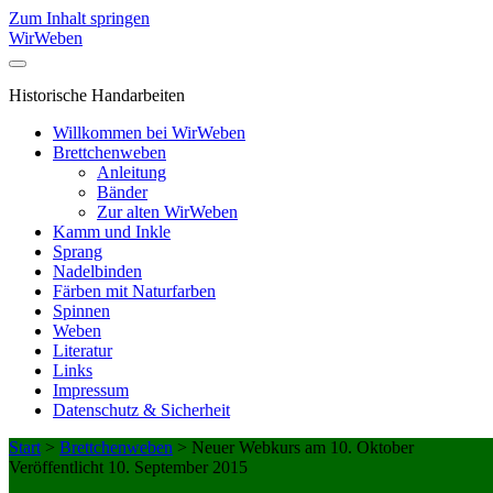
Zum Inhalt springen
WirWeben
Historische Handarbeiten
Willkommen bei WirWeben
Brettchenweben
Anleitung
Bänder
Zur alten WirWeben
Kamm und Inkle
Sprang
Nadelbinden
Färben mit Naturfarben
Spinnen
Weben
Literatur
Links
Impressum
Datenschutz & Sicherheit
Start
>
Brettchenweben
>
Neuer Webkurs am 10. Oktober
Veröffentlicht 10. September 2015