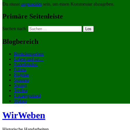
Du musst
angemeldet
sein, um einen Kommentar abzugeben.
Primäre Seitenleiste
Suchen nach:
Blogbereich
Brettchenweben
Leben und so…
Nadelbinden
Nähen
Projekte
Spinnen
Sprang
Treffen
Uncategorized
Weben
WirWeben
Historische Handarbeiten