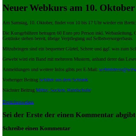
Neuer Webkurs am 10. Oktober
Am Samstag, 10. Oktober, findet von 10 bis 17 Uhr wieder ein Brett
Die Kursgebühren betragen 60 Euro pro Person inkl. Webanleitung, G
Getränke stehen bereit, übrige Verpflegung auf Selbstversorgerbasis.
Mitzubringen sind ein bequemer Gürtel, Schere und ggf. was zum Sch
Gewebt wird ein Band mit mehreren Mustern, anhand derer das Lesen 
Anmeldungen und weitere Infos gibts per E-Mail:
webmistress@wirw
Vorheriger Beitrag
Schätze aus dem Schrank
Nächster Beitrag
Mütze, Socken, Handschuhe
Brettchenweben
Sei der Erste der einen Kommentar abgibt
Schreibe einen Kommentar