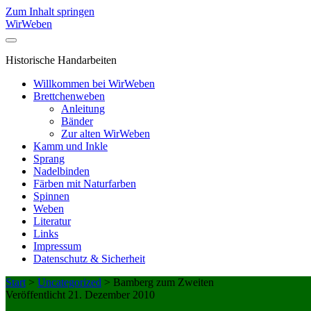
Zum Inhalt springen
WirWeben
Historische Handarbeiten
Willkommen bei WirWeben
Brettchenweben
Anleitung
Bänder
Zur alten WirWeben
Kamm und Inkle
Sprang
Nadelbinden
Färben mit Naturfarben
Spinnen
Weben
Literatur
Links
Impressum
Datenschutz & Sicherheit
Start
>
Uncategorized
>
Bamberg zum Zweiten
Veröffentlicht 21. Dezember 2010