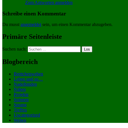
Zum Antworten anmelden
Schreibe einen Kommentar
Du musst
angemeldet
sein, um einen Kommentar abzugeben.
Primäre Seitenleiste
Suchen nach:
Blogbereich
Brettchenweben
Leben und so…
Nadelbinden
Nähen
Projekte
Spinnen
Sprang
Treffen
Uncategorized
Weben