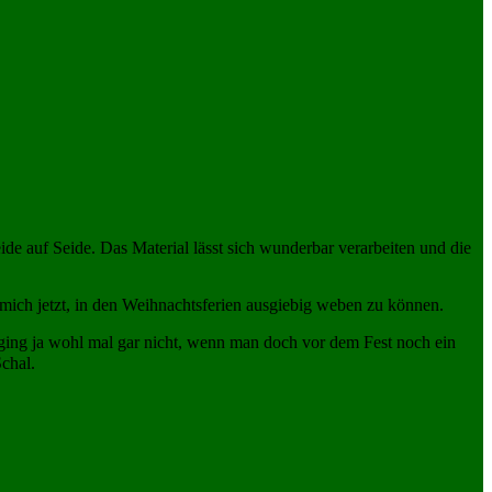
de auf Seide. Das Material lässt sich wunderbar verarbeiten und die
mich jetzt, in den Weihnachtsferien ausgiebig weben zu können.
ging ja wohl mal gar nicht, wenn man doch vor dem Fest noch ein
chal.