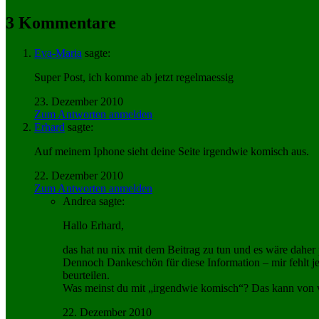
3 Kommentare
Eva-Maria
sagte:
Super Post, ich komme ab jetzt regelmaessig
23. Dezember 2010
Zum Antworten anmelden
Erhard
sagte:
Auf meinem Iphone sieht deine Seite irgendwie komisch aus.
22. Dezember 2010
Zum Antworten anmelden
Andrea
sagte:
Hallo Erhard,
das hat nu nix mit dem Beitrag zu tun und es wäre daher 
Dennoch Dankeschön für diese Information – mir fehlt je
beurteilen.
Was meinst du mit „irgendwie komisch“? Das kann von ve
22. Dezember 2010